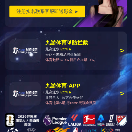
B系列
W系列
P系列
详情>
详情>
详情>
如需3D图可联系客服>
产品描述
技术参数
上一个:
无
下一个:
TVG.3W直式防折弯插头