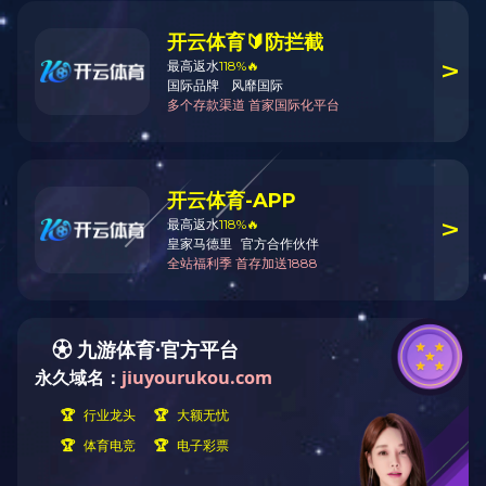
TVG.3W直式插头
3W系列型号：
TVG.3W直式插头>
详情>
TVG.3W直式防折弯插头>
详情>
ZVG.3W固定式插座>
详情>
推拉自锁连接器系列：