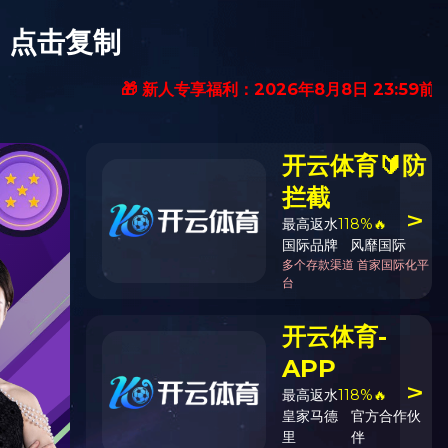
e.
。
)
|
乐动平台
|
华体会hth·（体育）中国官方网站
|
九游娱