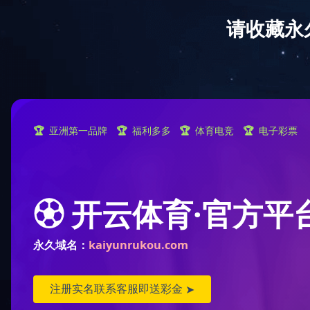
S
开云线上
|
九游在线注册
|
星空网站网页版入口
|
米兰体