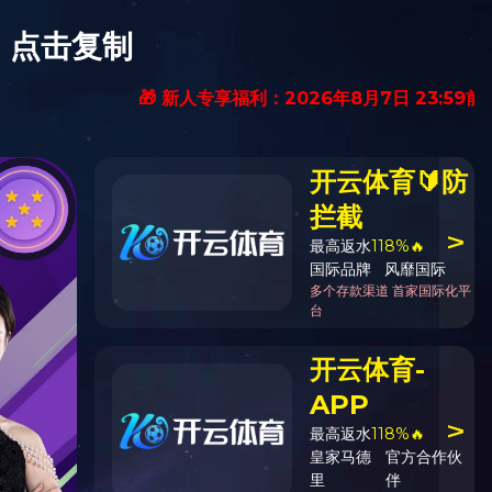
e.
。
)
|
乐动平台
|
华体会hth·（体育）中国官方网站
|
九游娱