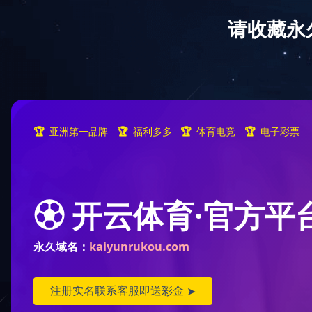
S
开云线上
|
九游在线注册
|
星空网站网页版入口
|
米兰体