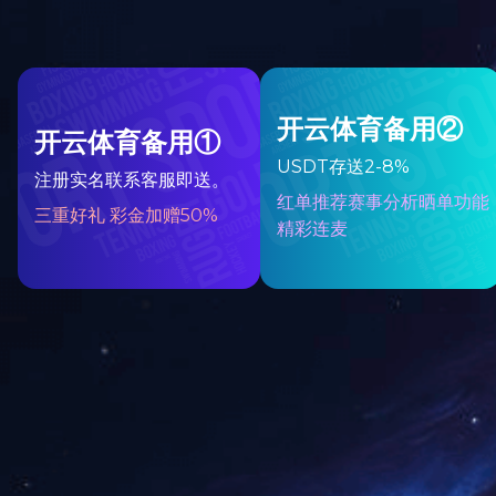
过去一年，似一幅斑斓长卷，在时光中徐
销售的奔波劳碌，后勤的默默奉献……每一
我们方能在行业的浩瀚星空中，绽放独特光
今朝元旦，恰是梦想的新起点，希望的再启
之勇，于科技研发的深海探寻奇珍，以创新
有加；怀“众志成城”之念，与各方伙伴携
我们以昂扬斗志和笃定信念，共绘企业发展