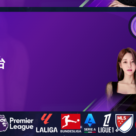
元旦新禧，“企”航新篇
浏览量：
作者：
来源：
发布时间：2024-12-31
开云(中国)电器”怀着满腔热忱，向每一位辛勤耕耘
日祝贺与最温暖的新年祈愿！