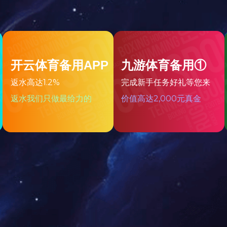
徐铺展。我们于挑战中砥砺前行，在机遇里奋勇争
帧画面，都定格着大家的拼搏身影，汇聚成推动企
芒；在市场的汹涌波涛里，稳把航向。
航。展望 2025，企业之舟将扬满创新之帆，驶
成果驱动企业升级换代；持“精雕细琢”之心打磨产
手并肩，于合作共赢的康庄大道上阔步前行。“千红万
的壮美蓝图，同谱辉煌荣耀的崭新乐章。