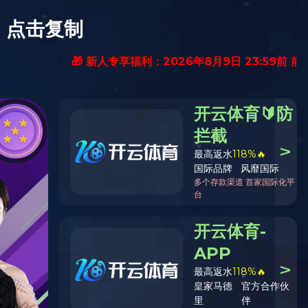
中文
搜索
中心
联系开云(中国)
English
采