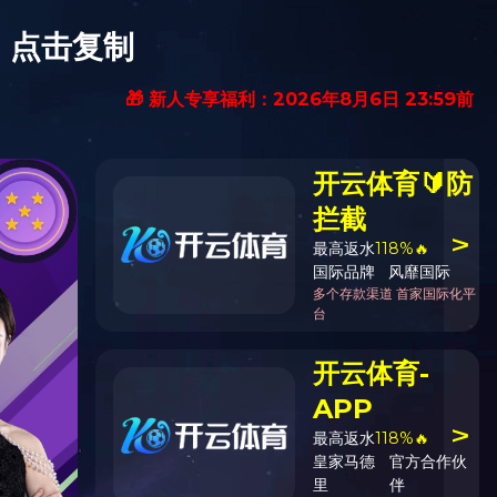
e.
。
)
|
乐动平台
|
华体会hth·（体育）中国官方网站
|
九游娱