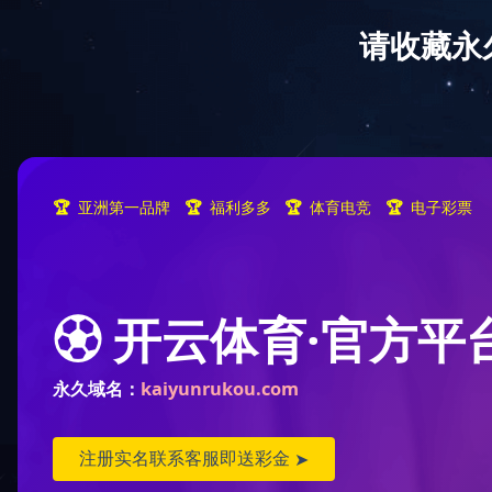
S
开云线上
|
九游在线注册
|
星空网站网页版入口
|
米兰体